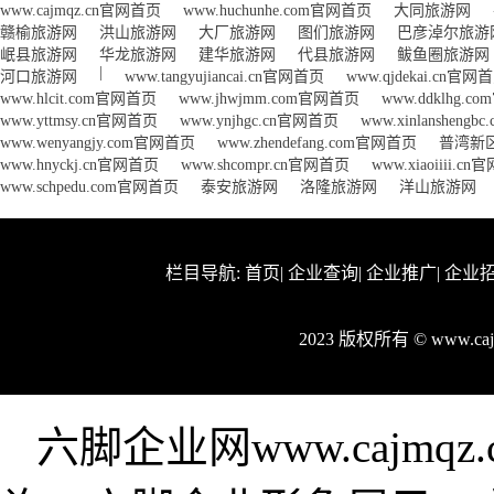
www.cajmqz.cn官网首页
www.huchunhe.com官网首页
大同旅游网
赣榆旅游网
洪山旅游网
大厂旅游网
图们旅游网
巴彦淖尔旅游
岷县旅游网
华龙旅游网
建华旅游网
代县旅游网
鲅鱼圈旅游网
|
河口旅游网
www.tangyujiancai.cn官网首页
www.qjdekai.cn官网
www.hlcit.com官网首页
www.jhwjmm.com官网首页
www.ddklhg.
www.yttmsy.cn官网首页
www.ynjhgc.cn官网首页
www.xinlansheng
www.wenyangjy.com官网首页
www.zhendefang.com官网首页
普湾新
www.hnyckj.cn官网首页
www.shcompr.cn官网首页
www.xiaoiiii.c
www.schpedu.com官网首页
泰安旅游网
洛隆旅游网
洋山旅游网
栏目导航:
首页
|
企业查询
|
企业推广
|
企业
2023 版权所有 © www.c
六脚企业网www.cajm